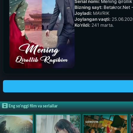
Serial nomi:
Mening qirollik
Bizning sayt:
Betakror.Net -
Joyladi:
MAVRIK
Joylangan vaqti:
25.06.2026
Ko'rildi:
241 marta.
Eng so'nggi film va seriallar