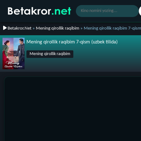
Betakror.Net
»
Mening qirollik raqibim
» Mening qirollik raqibim 7-qis
Mening qirollik raqibim 7-qism (uzbek tilida)
Mening qirollik raqibim