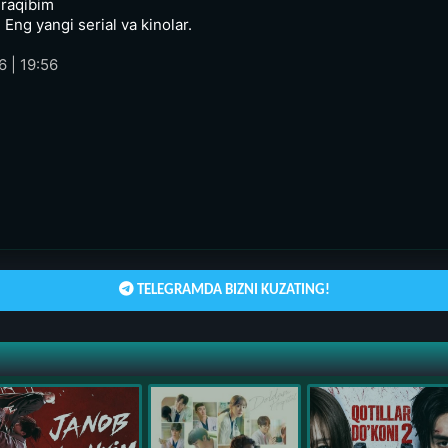
 raqibim
 Eng yangi serial va kinolar.
 | 19:56
TELEGRAMDA BIZNI KUZATING!