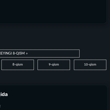
KEYINGI 8-QISM »
8-qism
9-qism
10-qism
qida
!