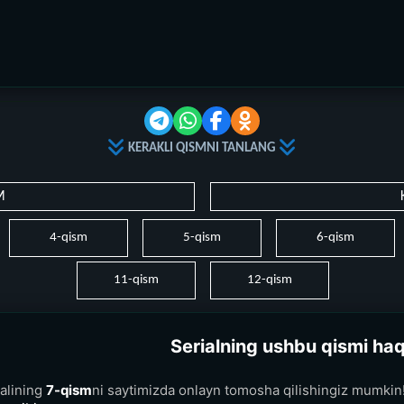
KERAKLI QISMNI TANLANG
M
4-qism
5-qism
6-qism
11-qism
12-qism
Serialning ushbu qismi ha
alining
7-qism
ni saytimizda onlayn tomosha qilishingiz mumkin