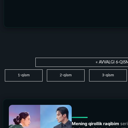
« AVVALGI 6-QIS
1-qism
2-qism
3-qism
Mening qirollik raqibim
seri