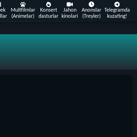
bek
Multfilmlar
Konsert
Jahon
Anonslar
Telegramda
llar
(Animelar)
dasturlar
kinolari
(Treyler)
kuzating!