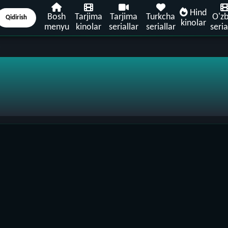
Hind
Bosh
Tarjima
Tarjima
Turkcha
O'z
Qidirish
kinolar
menyu
kinolar
seriallar
seriallar
seria
m