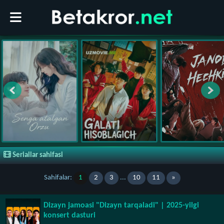
Seriallar sahifasi
Sahifalar:
1
2
3
...
10
11
»
Dizayn jamoasi "Dizayn tarqaladi" | 2025-yilgi
konsert dasturi