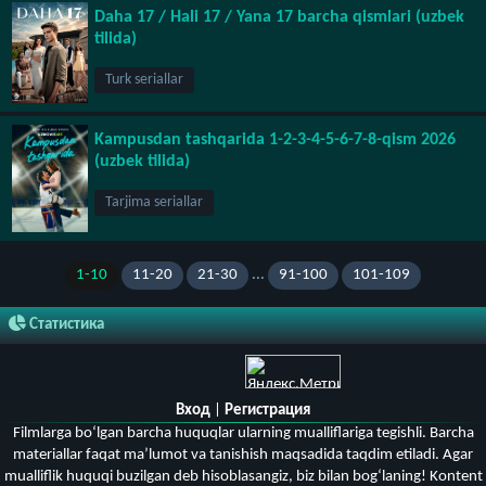
Daha 17 / Hali 17 / Yana 17 barcha qismlari (uzbek
tilida)
Turk seriallar
Kampusdan tashqarida 1-2-3-4-5-6-7-8-qism 2026
(uzbek tilida)
Tarjima seriallar
1-10
11-20
21-30
...
91-100
101-109
Статистика
Вход
|
Регистрация
Filmlarga bo‘lgan barcha huquqlar ularning mualliflariga tegishli. Barcha
materiallar faqat ma’lumot va tanishish maqsadida taqdim etiladi. Agar
mualliflik huquqi buzilgan deb hisoblasangiz, biz bilan bog‘laning! Kontent