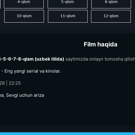
4-qism
5-qism
6-qism
10-qism
11-qism
12-qism
Film haqida
4-5-6-7-8-qism (uzbek tilida)
saytimizda onlayn tomosha qilis
- Eng yangi serial va kinolar.
26 | 22:25
ma
,
Sevgi uchun ariza