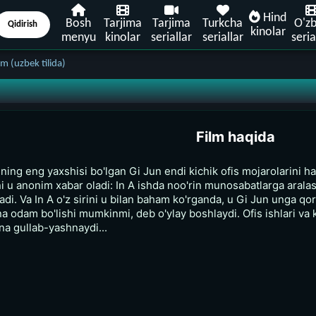
Hind
Bosh
Tarjima
Tarjima
Turkcha
O'z
Qidirish
kinolar
menyu
kinolar
seriallar
seriallar
seria
m (uzbek tilida)
Film haqida
ining eng yaxshisi bo'lgan Gi Jun endi kichik ofis mojarolarini ha
uni u anonim xabar oladi: In A ishda noo'rin munosabatlarga aral
iladi. Va In A o'z sirini u bilan baham ko'rganda, u Gi Jun unga q
odam bo'lishi mumkinmi, deb o'ylay boshlaydi. Ofis ishlari va ko
ina gullab-yashnaydi...