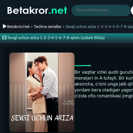
Betakror.Net
»
Tarjima seriallar
» Sevgi uchun ariza 1-2-3-4-5-6-7-8-qis
Sevgi uchun ariza 1-2-3-4-5-6-7-8-qism (uzbek tilida)
Bir vaqtlar ichki audit guruh
menejeri In A tufayli. Bir k
aksincha, o'zini unga jalb q
yordam bera oladigan yagona 
o'zida ofis romantikasi jimg