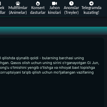
bek
Multfilmlar
Konsert
Jahon
Anonslar
Telegramda
llar
(Animelar)
dasturlar
kinolari
(Treyler)
kuzating!
l qilishda qiynalib qoldi - bularning barchasi uning
ashgan. Qasos olish uchun uning sirini o'rganayotgan Gi Jun,
orong'u o'tmishini yengib o'tishga va nihoyat baxt topishga
rruptsiyani ta'qib qilish uchun mo'ljallangan vazifaning