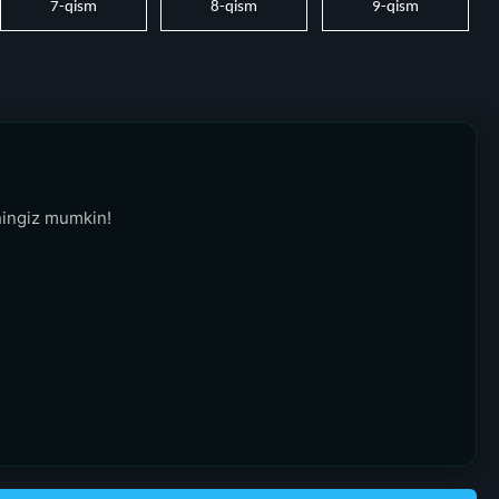
7-qism
8-qism
9-qism
hingiz mumkin!