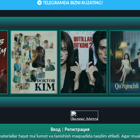
TELEGRAMDA BIZNI KUZATING!
Вход
|
Регистрация
materiallar faqat ma’lumot va tanishish maqsadida taqdim etiladi. Agar muall