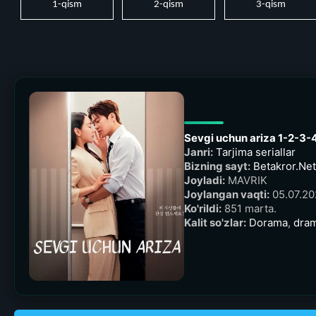
1-qism
2-qism
3-qism
Sevgi uchun ariza 1-2-3-
Janri:
Tarjima seriallar
Bizning sayt:
Betakror.Net 
Joyladi:
MAVRIK
Joylangan vaqti:
05.07.20
Ko'rildi:
851 marta.
Kalit so'zlar:
Dorama
,
dra