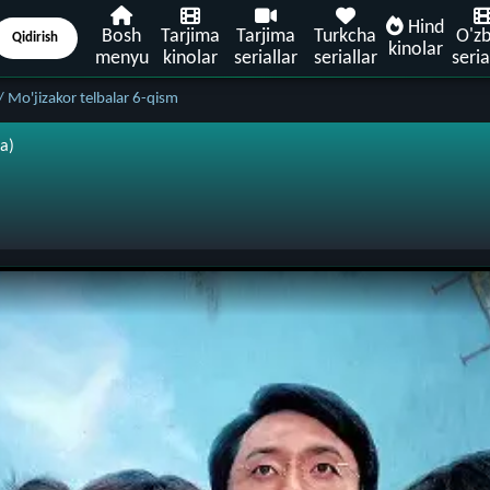
Hind
Bosh
Tarjima
Tarjima
Turkcha
O'z
Qidirish
kinolar
menyu
kinolar
seriallar
seriallar
seria
 Mo'jizakor telbalar 6-qism
a)