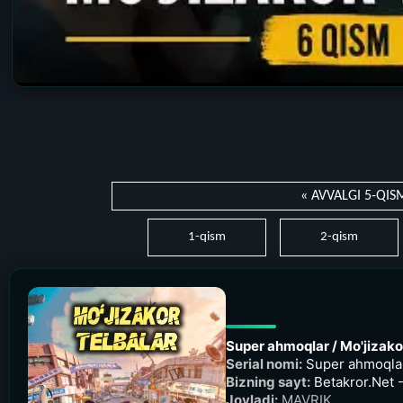
« AVVALGI 5-QIS
1-qism
2-qism
Super ahmoqlar / Mo'jizako
Serial nomi:
Super ahmoqlar 
Bizning sayt:
Betakror.Net -
Joyladi:
MAVRIK