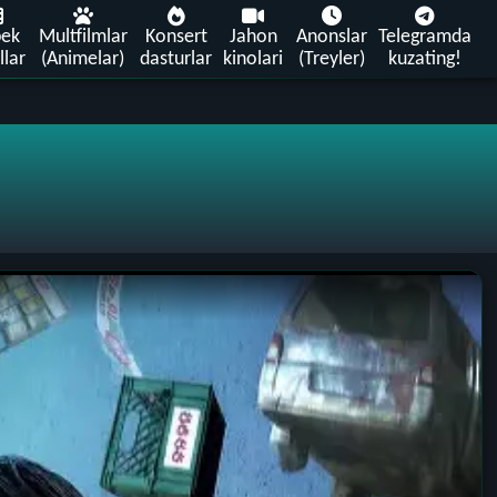
bek
Multfilmlar
Konsert
Jahon
Anonslar
Telegramda
llar
(Animelar)
dasturlar
kinolari
(Treyler)
kuzating!