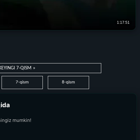
KEYINGI 7-QISM »
7-qism
8-qism
qida
hingiz mumkin!