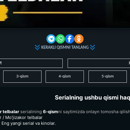
KERAKLI QISMNI TANLANG
M
3-qism
4-qism
5-qism
Serialning ushbu qismi ha
r telbalar
serialining
6-qism
ni saytimizda onlayn tomosha qilis
/ Mo'jizakor telbalar
 Eng yangi serial va kinolar.