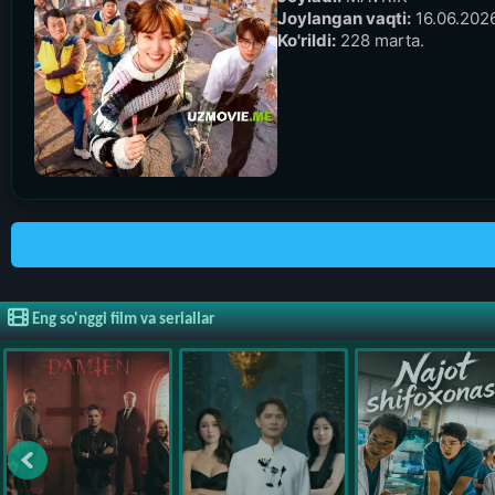
Joylangan vaqti:
16.06.2026
Ko'rildi:
228 marta.
Eng so'nggi film va seriallar