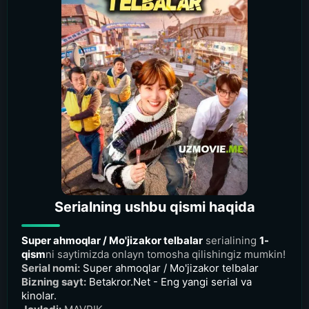
Serialning ushbu qismi haqida
Super ahmoqlar / Mo'jizakor telbalar
serialining
1-
qism
ni saytimizda onlayn tomosha qilishingiz mumkin!
Serial nomi:
Super ahmoqlar / Mo'jizakor telbalar
Bizning sayt:
Betakror.Net - Eng yangi serial va
kinolar.