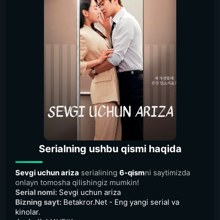
Serialning ushbu qismi haqida
Sevgi uchun ariza
serialining
6-qism
ni saytimizda
onlayn tomosha qilishingiz mumkin!
Serial nomi:
Sevgi uchun ariza
Bizning sayt:
Betakror.Net - Eng yangi serial va
kinolar.