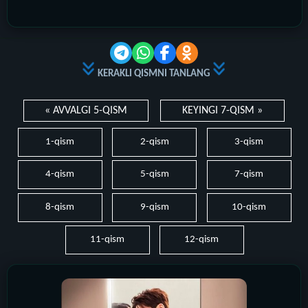
KERAKLI QISMNI TANLANG
« AVVALGI 5-QISM
KEYINGI 7-QISM »
1-qism
2-qism
3-qism
4-qism
5-qism
7-qism
8-qism
9-qism
10-qism
11-qism
12-qism