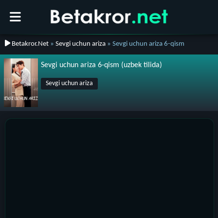
Betakror.Net
»
Sevgi uchun ariza
» Sevgi uchun ariza 6-qism
Sevgi uchun ariza 6-qism (uzbek tilida)
Sevgi uchun ariza