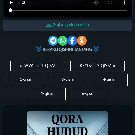
2-qism yuklab olish
KERAKLI QISMNI TANLANG
« AVVALGI 1-QISM
KEYINGI 3-QISM »
1-qism
3-qism
4-qism
5-qism
6-qism