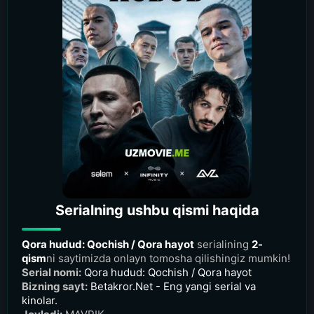
Serialning ushbu qismi haqida
Qora hudud: Qochish / Qora hayot
serialining
2-
qism
ni saytimizda onlayn tomosha qilishingiz mumkin!
Serial nomi:
Qora hudud: Qochish / Qora hayot
Bizning sayt:
Betakror.Net - Eng yangi serial va
kinolar.