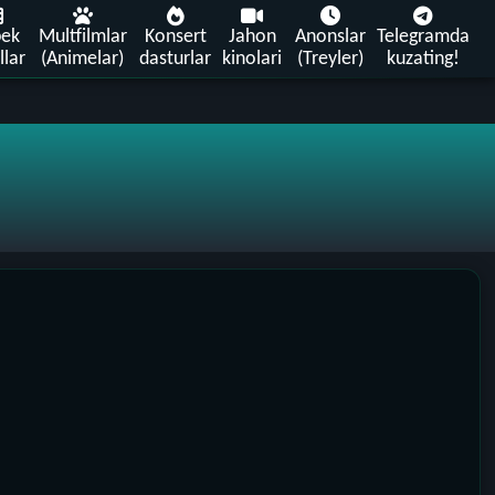
bek
Multfilmlar
Konsert
Jahon
Anonslar
Telegramda
llar
(Animelar)
dasturlar
kinolari
(Treyler)
kuzating!