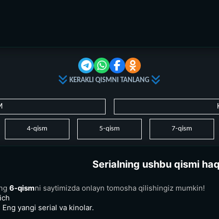
KERAKLI QISMNI TANLANG
M
4-qism
5-qism
7-qism
Serialning ushbu qismi ha
ing
6-qism
ni saytimizda onlayn tomosha qilishingiz mumkin!
ich
 Eng yangi serial va kinolar.