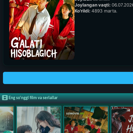
Joylangan vaqti:
06.07.2026
Ko'rildi:
4893 marta.
Eng so'nggi film va seriallar