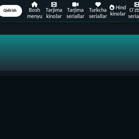
Hind
Bosh
Tarjima
Tarjima
Turkcha
O'z
Qidirish
kinolar
menyu
kinolar
seriallar
seriallar
seria