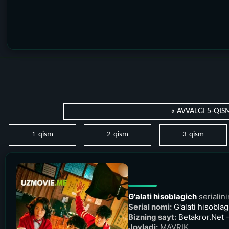
« AVVALGI 5-QIS
1-qism
2-qism
3-qism
G'alati hisoblagich
serialin
Serial nomi:
G'alati hisoblag
Bizning sayt:
Betakror.Net -
Joyladi:
MAVRIK