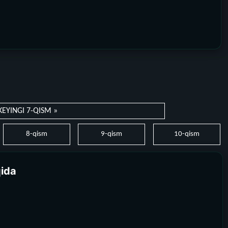
KEYINGI 7-QISM »
8-qism
9-qism
10-qism
qida