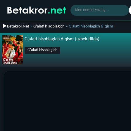
Betakror.Net
»
G'alati hisoblagich
» G'alati hisoblagich 6-qism
G'alati hisoblagich 6-qism (uzbek tilida)
G'alati hisoblagich