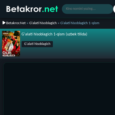
Betakror.Net
»
G'alati hisoblagich
» G'alati hisoblagich 1-qism
G'alati hisoblagich 1-qism (uzbek tilida)
G'alati hisoblagich