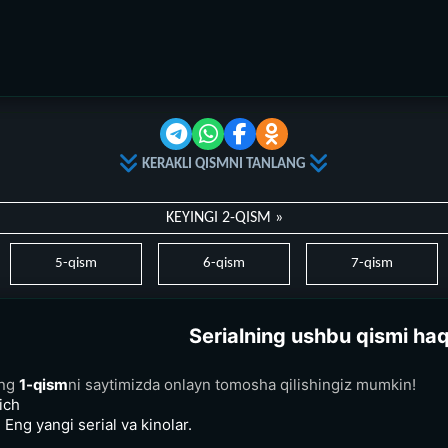
KERAKLI QISMNI TANLANG
KEYINGI 2-QISM »
5-qism
6-qism
7-qism
Serialning ushbu qismi ha
ing
1-qism
ni saytimizda onlayn tomosha qilishingiz mumkin!
ich
 Eng yangi serial va kinolar.