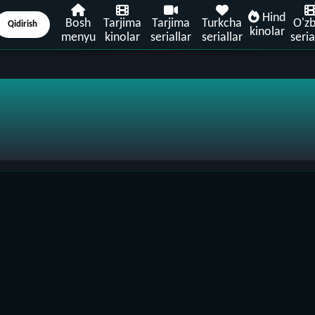
Hind
Bosh
Tarjima
Tarjima
Turkcha
O'z
Qidirish
kinolar
menyu
kinolar
seriallar
seriallar
seria