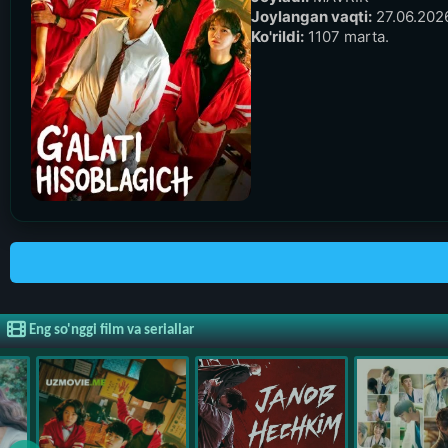
Joylangan vaqti:
27.06.2026
Ko'rildi:
1107 marta.
Eng so'nggi film va seriallar