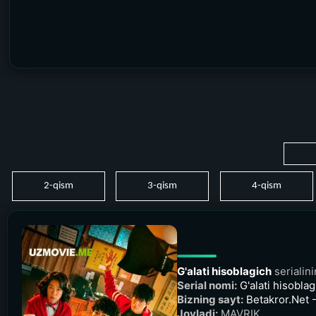
2-qism
3-qism
4-qism
G'alati hisoblagich
serialin
Serial nomi:
G'alati hisoblag
Bizning sayt:
Betakror.Net -
Joyladi:
MAVRIK