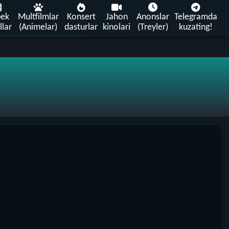
bek
Multfilmlar
Konsert
Jahon
Anonslar
Telegramda
llar
(Animelar)
dasturlar
kinolari
(Treyler)
kuzating!