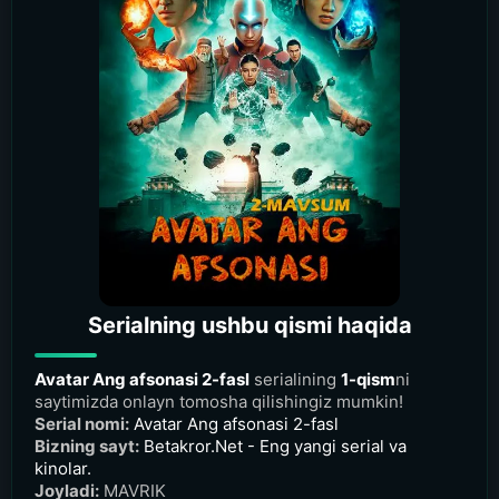
Serialning ushbu qismi haqida
Avatar Ang afsonasi 2-fasl
serialining
1-qism
ni
saytimizda onlayn tomosha qilishingiz mumkin!
Serial nomi:
Avatar Ang afsonasi 2-fasl
Bizning sayt:
Betakror.Net - Eng yangi serial va
kinolar.
Joyladi:
MAVRIK