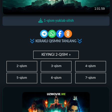
1-qism yuklab olish
KERAKLI QISMNI TANLANG
KEYINGI 2-QISM »
2-qism
3-qism
4-qism
5-qism
6-qism
7-qism