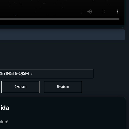
KEYINGI 8-QISM »
6-qism
8-qism
qida
kin!