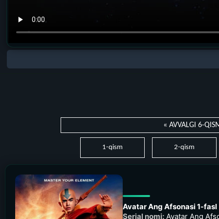
« AVVALGI 6-QIS
1-qism
2-qism
Avatar Ang Afsonasi 1-fasl
Serial nomi:
Avatar Ang Afso