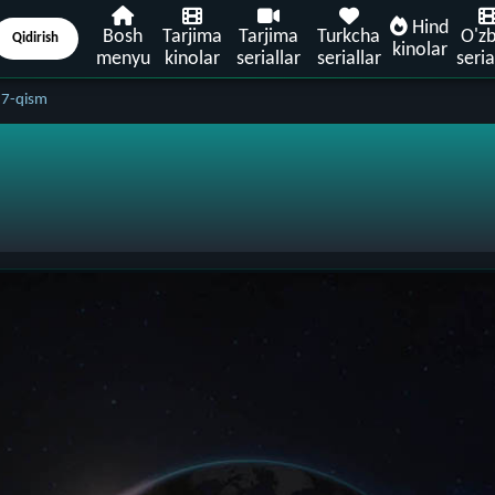
Hind
Bosh
Tarjima
Tarjima
Turkcha
O'z
Qidirish
kinolar
menyu
kinolar
seriallar
seriallar
seria
 7-qism