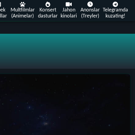
bek
Multfilmlar
Konsert
Jahon
Anonslar
Telegramda
llar
(Animelar)
dasturlar
kinolari
(Treyler)
kuzating!