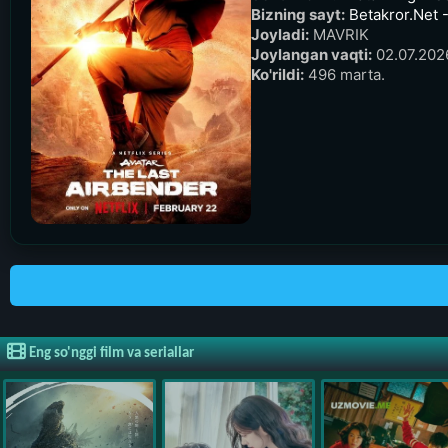
Bizning sayt:
Betakror.Net -
Joyladi:
MAVRIK
Joylangan vaqti:
02.07.2026
Ko'rildi:
496 marta.
Eng so'nggi film va seriallar