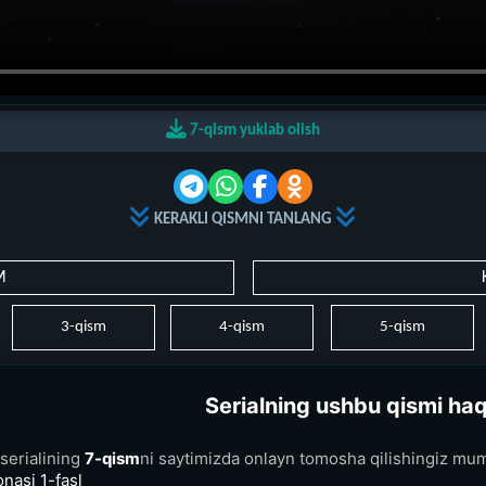
7-qism yuklab olish
KERAKLI QISMNI TANLANG
M
3-qism
4-qism
5-qism
Serialning ushbu qismi ha
serialining
7-qism
ni saytimizda onlayn tomosha qilishingiz mum
nasi 1-fasl