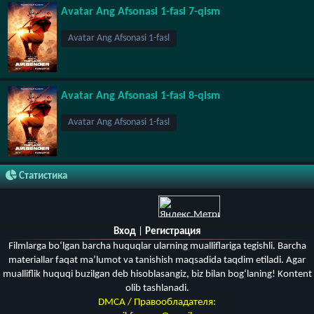
Avatar Ang Afsonasi 1-fasl 7-qism
Avatar Ang Afsonasi 1-fasl
Avatar Ang Afsonasi 1-fasl 8-qism
Avatar Ang Afsonasi 1-fasl
Статистика
Вход
|
Регистрация
Filmlarga bo‘lgan barcha huquqlar ularning mualliflariga tegishli. Barcha
materiallar faqat ma’lumot va tanishish maqsadida taqdim etiladi. Agar
mualliflik huquqi buzilgan deb hisoblasangiz, biz bilan bog‘laning! Kontent
olib tashlanadi.
DMCA / Правообладателя: