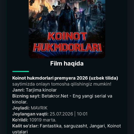
Film haqida
Koinot hukmdorlari premyera 2026 (uzbek tilida)
saytimizda onlayn tomosha qilishingiz mumkin!
Janri:
Tarjima kinolar
Bizning sayt:
Betakror.Net - Eng yangi serial va
kinolar.
Joyladi:
MAVRIK
Joylangan vaqti:
25.07.2026 | 10:01
Ko'rildi:
10919 marta.
Kalit so'zlar:
Fantastika
,
sarguzasht
,
Jangari
,
Koinot
ustalari