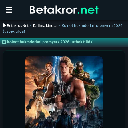
Betakror.Net
»
Tarjima kinolar
» Koinot hukmdorlari premyera 2026
(uzbek tilida)
Koinot hukmdorlari premyera 2026 (uzbek tilida)