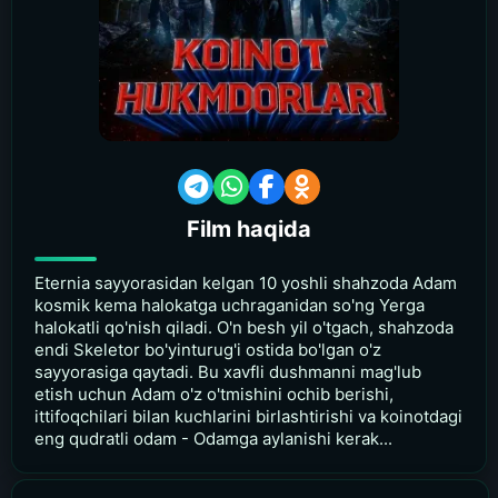
Film haqida
Eternia sayyorasidan kelgan 10 yoshli shahzoda Adam
kosmik kema halokatga uchraganidan so'ng Yerga
halokatli qo'nish qiladi. O'n besh yil o'tgach, shahzoda
endi Skeletor bo'yinturug'i ostida bo'lgan o'z
sayyorasiga qaytadi. Bu xavfli dushmanni mag'lub
etish uchun Adam o'z o'tmishini ochib berishi,
ittifoqchilari bilan kuchlarini birlashtirishi va koinotdagi
eng qudratli odam - Odamga aylanishi kerak...