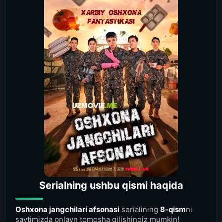
Serialning ushbu qismi haqida
Oshxona jangchilari afsonasi
serialining
8-qism
ni
saytimizda onlayn tomosha qilishingiz mumkin!