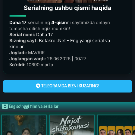
Serialning ushbu qismi haqida
Daha 17
serialining
4-qism
ni saytimizda onlayn
tomosha qilishingiz mumkin!
Serial nomi:
Daha 17
Bizning sayt:
Betakror.Net - Eng yangi serial va
kinolar.
Joyladi:
MAVRIK
Joylangan vaqti:
26.06.2026 | 00:27
Ko'rildi:
10690 marta.
TELEGRAMDA BIZNI KUZATING!
Eng so'nggi film va seriallar