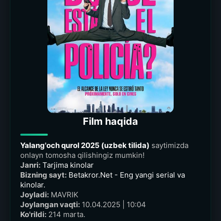
Film haqida
Yalang'och qurol 2025 (uzbek tilida)
saytimizda
onlayn tomosha qilishingiz mumkin!
Janri:
Tarjima kinolar
Bizning sayt:
Betakror.Net - Eng yangi serial va
kinolar.
Joyladi:
MAVRIK
Joylangan vaqti:
10.04.2025 | 10:04
Ko'rildi:
214 marta.