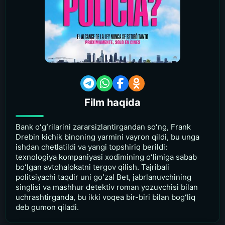
Film haqida
Bank oʻgʻrilarini zararsizlantirgandan soʻng, Frank
Drebin kichik binoning yarmini vayron qildi, bu unga
ishdan chetlatildi va yangi topshiriq berildi:
texnologiya kompaniyasi xodimining oʻlimiga sabab
boʻlgan avtohalokatni tergov qilish. Tajribali
politsiyachi taqdir uni goʻzal Bet, jabrlanuvchining
singlisi va mashhur detektiv roman yozuvchisi bilan
uchrashtirganda, bu ikki voqea bir-biri bilan bogʻliq
deb gumon qiladi.