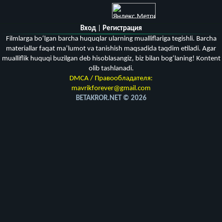
Вход
|
Регистрация
Filmlarga bo‘lgan barcha huquqlar ularning mualliflariga tegishli. Barcha
materiallar faqat ma’lumot va tanishish maqsadida taqdim etiladi. Agar
mualliflik huquqi buzilgan deb hisoblasangiz, biz bilan bog‘laning! Kontent
olib tashlanadi.
DMCA / Правообладателя:
mavrikforever@gmail.com
BETAKROR.NET © 2026