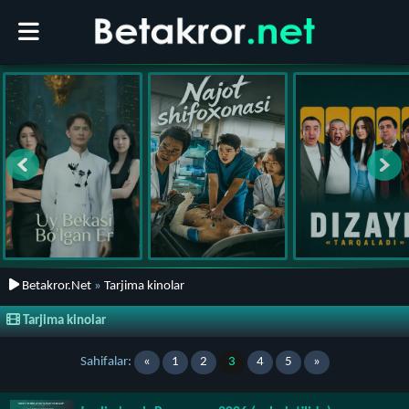
Betakror.Net
»
Tarjima kinolar
Tarjima kinolar
Sahifalar:
«
1
2
3
4
5
»