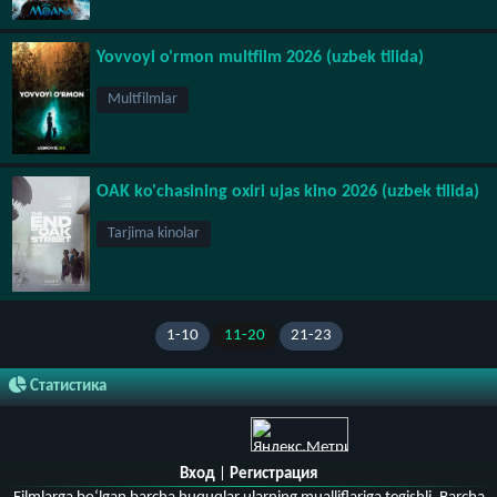
Yovvoyi o'rmon multfilm 2026 (uzbek tilida)
Multfilmlar
OAK ko'chasining oxiri ujas kino 2026 (uzbek tilida)
Tarjima kinolar
1-10
11-20
21-23
Статистика
Вход
|
Регистрация