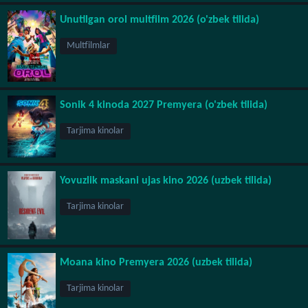
Unutilgan orol multfilm 2026 (o'zbek tilida)
Multfilmlar
Sonik 4 kinoda 2027 Premyera (o'zbek tilida)
Tarjima kinolar
Yovuzlik maskani ujas kino 2026 (uzbek tilida)
Tarjima kinolar
Moana kino Premyera 2026 (uzbek tilida)
Tarjima kinolar