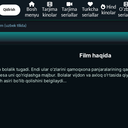
Hind
Bosh
Tarjima
Tarjima
Turkcha
O'z
Qidirish
kinolar
menyu
kinolar
seriallar
seriallar
seria
 (uzbek tilida)
Film haqida
bolalik tugadi. Endi ular o'zlarini qamoqxona panjaralarining qa
esa uni qo'riqlashga majbur. Bolalar vijdon va axloq o'rtasida qiy
h asiri bo'lib qolishini belgilaydi...