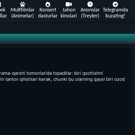
bek
Multfilmlar
Konsert
Jahon
Anonslar
Telegramda
llar
(Animelar)
dasturlar
kinolari
(Treyler)
kuzating!
rama-qarshi tomonlarida topadilar: biri qochishni
in tanlov qilishlari kerak, chunki bu ularning qaysi biri ozod