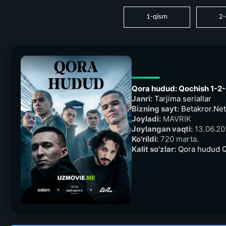
1-qism
2-
Qora hudud: Qochish 1-2-
Janri:
Tarjima seriallar
Bizning sayt:
Betakror.Net 
Joyladi:
MAVRIK
Joylangan vaqti:
13.06.20
Ko'rildi:
720 marta.
Kalit so'zlar:
Qora hudud 