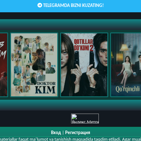
TELEGRAMDA BIZNI KUZATING!
Вход
|
Регистрация
materiallar faqat ma’lumot va tanishish maqsadida taqdim etiladi. Agar muall