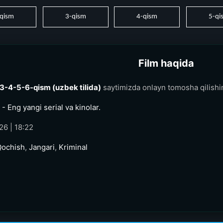
qism
3-qism
4-qism
5-qi
Film haqida
3-4-5-6-qism (uzbek tilida)
saytimizda onlayn tomosha qilish
- Eng yangi serial va kinolar.
26 | 18:22
Qochish
,
Jangari
,
Kriminal