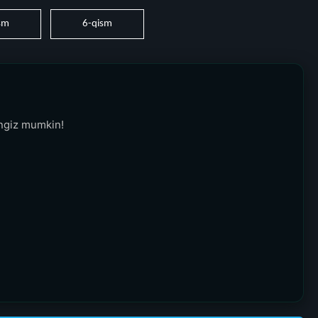
sm
6-qism
ingiz mumkin!