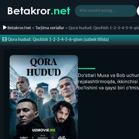
Betakror.Net
»
Tarjima seriallar
» Qora hudud: Qochish 1-2-3-4-5-6-qism
Qora hudud: Qochish 1-2-3-4-5-6-qism (uzbek tilida)
Do'stlari Muxa va Bob uchun 
rejalashtirmoqda, ikkinchisi 
bo'lishini va qaysi biri o'tmis