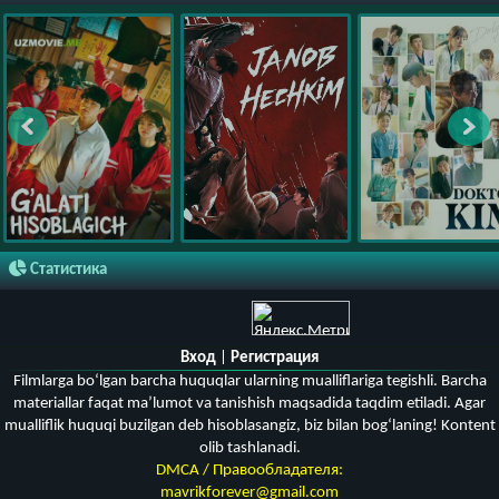
Статистика
Вход
|
Регистрация
Filmlarga bo‘lgan barcha huquqlar ularning mualliflariga tegishli. Barcha
materiallar faqat ma’lumot va tanishish maqsadida taqdim etiladi. Agar
mualliflik huquqi buzilgan deb hisoblasangiz, biz bilan bog‘laning! Kontent
olib tashlanadi.
DMCA / Правообладателя:
mavrikforever@gmail.com