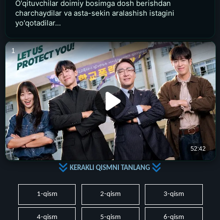
O'qituvchilar doimiy bosimga dosh berishdan
charchaydilar va asta-sekin aralashish istagini
yo'qotadilar...
KERAKLI QISMNI TANLANG
1-qism
2-qism
3-qism
4-qism
5-qism
6-qism