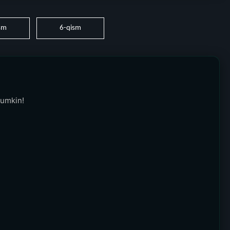
sm
6-qism
mumkin!