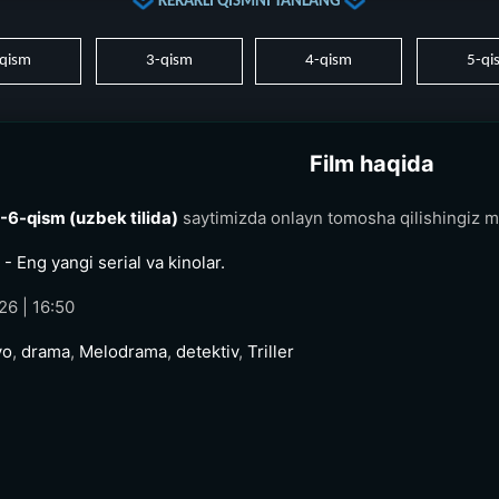
KERAKLI QISMNI TANLANG
qism
3-qism
4-qism
5-qi
Film haqida
-6-qism (uzbek tilida)
saytimizda onlayn tomosha qilishingiz 
- Eng yangi serial va kinolar.
26 | 16:50
yo
,
drama
,
Melodrama
,
detektiv
,
Triller