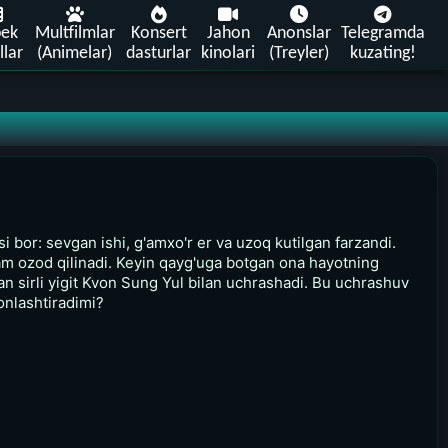
bek
Multfilmlar
Konsert
Jahon
Anonslar
Telegramda
llar
(Animelar)
dasturlar
kinolari
(Treyler)
kuzating!
bor: sevgan ishi, g'amxo'r er va uzoq kutilgan farzandi.
 odam ozod qilinadi. Keyin qayg'uga botgan ona hayotning
an sirli yigit Kvon Sung Yul bilan uchrashadi. Bu uchrashuv
onlashtiradimi?