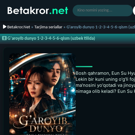
Betakror.Net
»
Tarjima seriallar
» G'aroyib dunyo 1-2-3-4-5-6-qism (uzb
G'aroyib dunyo 1-2-3-4-5-6-qism (uzbek tilida)
Bosh qahramon, Eun Su Hyun,
Lekin bir kuni uning o'g'li 
ma'nosini yo'qotadi va jinoy
nimaga olib keladi? Eun Su 