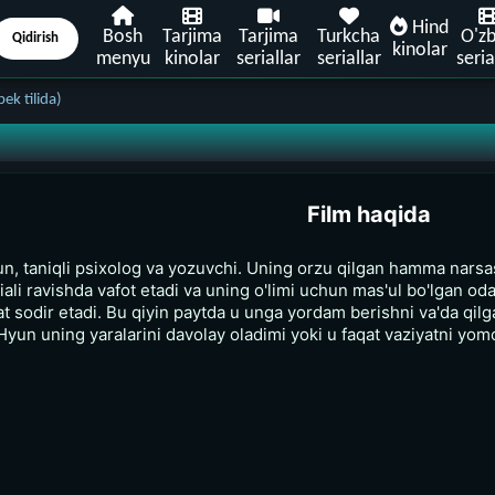
Hind
Bosh
Tarjima
Tarjima
Turkcha
O'z
Qidirish
kinolar
menyu
kinolar
seriallar
seriallar
seria
ek tilida)
Film haqida
 taniqli psixolog va yozuvchi. Uning orzu qilgan hamma narsasi 
fojiali ravishda vafot etadi va uning o'limi uchun mas'ul bo'lgan
at sodir etadi. Bu qiyin paytda u unga yordam berishni va'da qilg
Hyun uning yaralarini davolay oladimi yoki u faqat vaziyatni yom