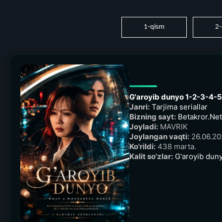
1-qism
2-
G'aroyib dunyo 1-2-3-4-5
Janri:
Tarjima seriallar
Bizning sayt:
Betakror.Net 
Joyladi:
MAVRIK
Joylangan vaqti:
26.06.20
Ko'rildi:
438 marta.
Kalit so'zlar:
G'aroyib dun