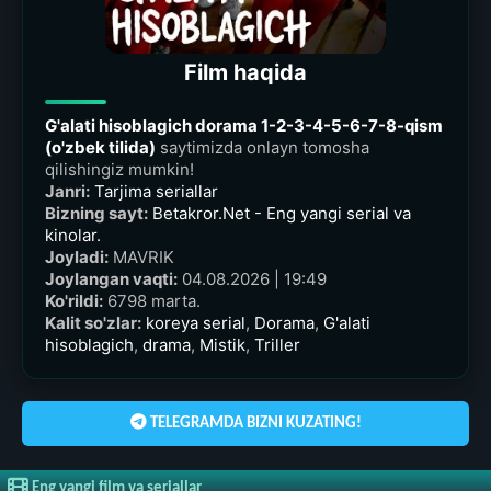
Film haqida
G'alati hisoblagich dorama 1-2-3-4-5-6-7-8-qism
(o'zbek tilida)
saytimizda onlayn tomosha
qilishingiz mumkin!
Janri:
Tarjima seriallar
Bizning sayt:
Betakror.Net - Eng yangi serial va
kinolar.
Joyladi:
MAVRIK
Joylangan vaqti:
04.08.2026 | 19:49
Ko'rildi:
6798 marta.
Kalit so'zlar:
koreya serial
,
Dorama
,
G'alati
hisoblagich
,
drama
,
Mistik
,
Triller
TELEGRAMDA BIZNI KUZATING!
Eng yangi film va seriallar