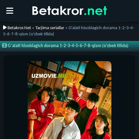
Betakror.Net
»
Tarjima seriallar
» G'alati hisoblagich dorama 1-2-3-4-
5-6-7-8-qism (o'zbek tilida)
G'alati hisoblagich dorama 1-2-3-4-5-6-7-8-qism (o'zbek tilida)