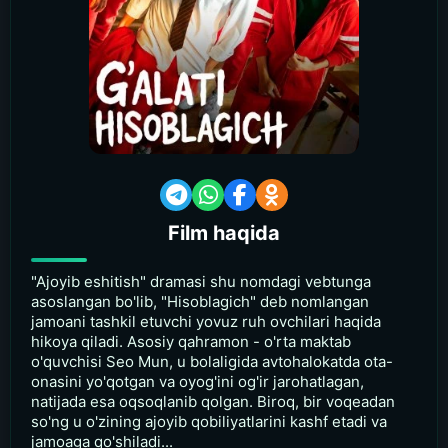
Film haqida
"Ajoyib eshitish" dramasi shu nomdagi vebtunga
asoslangan bo'lib, "Hisoblagich" deb nomlangan
jamoani tashkil etuvchi yovuz ruh ovchilari haqida
hikoya qiladi. Asosiy qahramon - o'rta maktab
o'quvchisi Seo Mun, u bolaligida avtohalokatda ota-
onasini yo'qotgan va oyog'ini og'ir jarohatlagan,
natijada esa oqsoqlanib qolgan. Biroq, bir voqeadan
so'ng u o'zining ajoyib qobiliyatlarini kashf etadi va
jamoaga qo'shiladi...