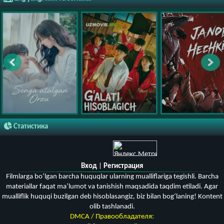
Статистика
Вход
|
Регистрация
Filmlarga bo‘lgan barcha huquqlar ularning mualliflariga tegishli. Barcha
materiallar faqat ma’lumot va tanishish maqsadida taqdim etiladi. Agar
mualliflik huquqi buzilgan deb hisoblasangiz, biz bilan bog‘laning! Kontent
olib tashlanadi.
DMCA / Правообладателя: