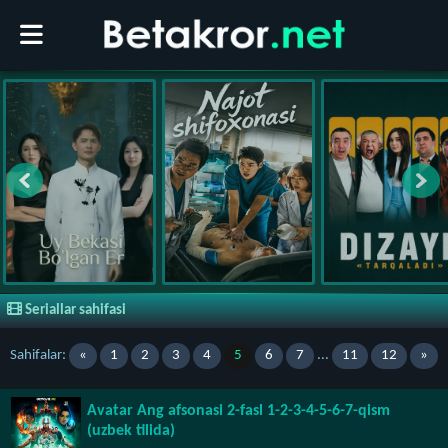
Seriallar sahifasi
Sahifalar:
«
1
2
3
4
5
6
7
...
11
12
»
Avatar Ang afsonasi 2-fasl 1-2-3-4-5-6-7-qism
(uzbek tilida)