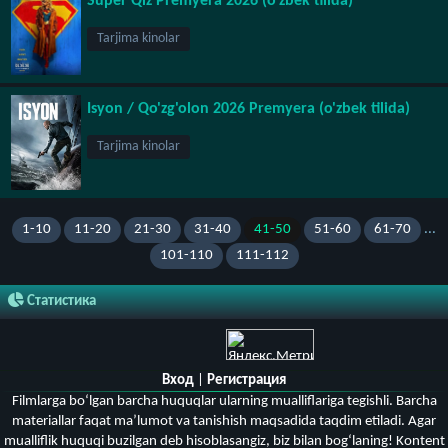
Super Qiz Premyera 2026 (o'zbek tilida)
Tarjima kinolar
Isyon / Qo'zg'olon 2026 Premyera (o'zbek tilida)
Tarjima kinolar
1-10
11-20
21-30
31-40
41-50
51-60
61-70
...
101-110
111-112
Статистика
Вход
|
Регистрация
Filmlarga bo‘lgan barcha huquqlar ularning mualliflariga tegishli. Barcha
materiallar faqat ma’lumot va tanishish maqsadida taqdim etiladi. Agar
mualliflik huquqi buzilgan deb hisoblasangiz, biz bilan bog‘laning! Kontent